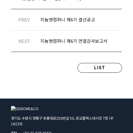
지놈앤컴퍼니 제6기 결산공고
PREV
지놈앤컴퍼니 제6기 연결감사보고서
NEXT
LIST
경기도 수원시 영통구 창룡대로256번길 50, 광교플렉스데시앙 7층 (우
16229)