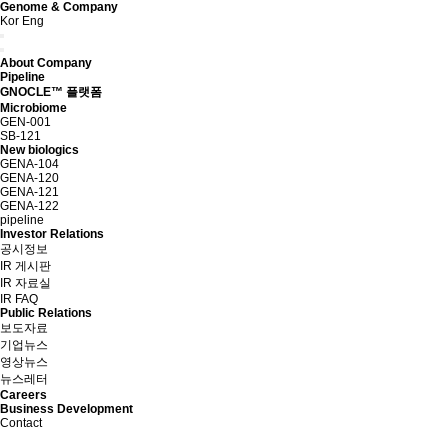
Genome & Company
Kor
Eng
About Company
Pipeline
GNOCLE™ 플랫폼
Microbiome
GEN-001
SB-121
New biologics
GENA-104
GENA-120
GENA-121
GENA-122
pipeline
Investor Relations
공시정보
IR 게시판
IR 자료실
IR FAQ
Public Relations
보도자료
기업뉴스
영상뉴스
뉴스레터
Careers
Business Development
Contact