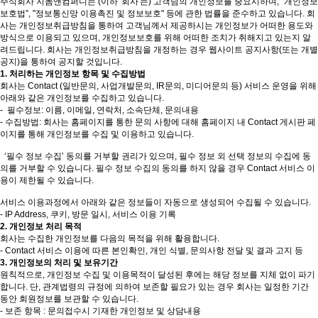
주식회사 지놈앤컴퍼니는 (이하 '회사'는) 고객님의 개인정보를 중요시하며, “개인정보
보호법”, "정보통신망 이용촉진 및 정보보호" 등에 관한 법률을 준수하고 있습니다. 회
사는 개인정보취급방침을 통하여 고객님께서 제공하시는 개인정보가 어떠한 용도와
방식으로 이용되고 있으며, 개인정보보호를 위해 어떠한 조치가 취해지고 있는지 알
려드립니다. 회사는 개인정보취급방침을 개정하는 경우 웹사이트 공지사항(또는 개별
공지)을 통하여 공지할 것입니다.
1. 처리하는 개인정보 항목 및 수집방법
회사는 Contact (일반문의, 사업개발문의, IR문의, 미디어문의 등) 서비스 운영을 위해
아래와 같은 개인정보를 수집하고 있습니다.
- 필수정보: 이름, 이메일, 연락처, 소속단체, 문의내용
- 수집방법: 회사는 홈페이지를 통한 문의 사항에 대해 홈페이지 내 Contact 게시판 페
이지를 통해 개인정보를 수집 및 이용하고 있습니다.
‘필수 정보 수집’ 동의를 거부할 권리가 있으며, 필수 정보 외 선택 정보의 수집에 동
의를 거부할 수 있습니다. 필수 정보 수집의 동의를 하지 않을 경우 Contact 서비스 이
용이 제한될 수 있습니다.
서비스 이용과정에서 아래와 같은 정보들이 자동으로 생성되어 수집될 수 있습니다.
- IP Address, 쿠키, 방문 일시, 서비스 이용 기록
2. 개인정보 처리 목적
회사는 수집한 개인정보를 다음의 목적을 위해 활용합니다.
- Contact 서비스 이용에 따른 본인확인, 개인 식별, 문의사항 전달 및 결과 고지 등
3. 개인정보의 처리 및 보유기간
원칙적으로, 개인정보 수집 및 이용목적이 달성된 후에는 해당 정보를 지체 없이 파기
합니다. 단, 관계법령의 규정에 의하여 보존할 필요가 있는 경우 회사는 일정한 기간
동안 회원정보를 보관할 수 있습니다.
- 보존 항목 : 문의접수시 기재한 개인정보 및 상담내용