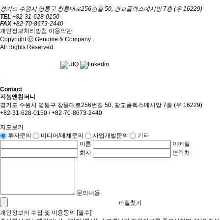
경기도 수원시 영통구 창룡대로256번길 50, 광교플렉스데시앙 7층 (우 16229)
TEL
+82-31-628-0150
FAX
+82-70-8673-2440
개인정보처리방침
이용약관
Copyright ⓒ Genome & Company.
All Rights Reserved.
Contact
지놈앤컴퍼니
경기도 수원시 영통구 창룡대로256번길 50, 광교플렉스데시앙 7층 (우 16229)
+82-31-628-0150 / +82-70-8673-2440
지도보기
투자문의
미디어/매체문의
사업개발문의
기타
이름
이메일
회사
연락처
문의내용
파일찾기
개인정보의 수집 및 이용동의 [필수]