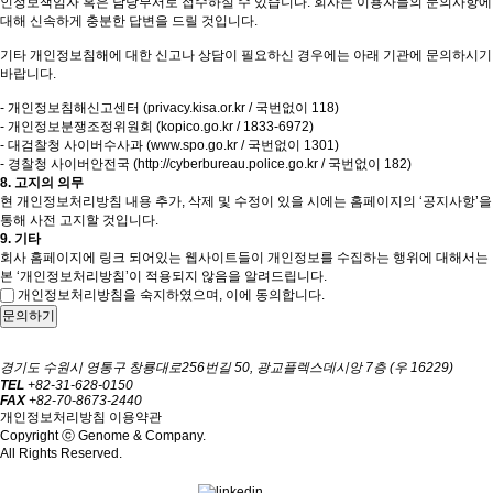
인정보책임자 혹은 담당부서로 접수하실 수 있습니다. 회사는 이용자들의 문의사항에
대해 신속하게 충분한 답변을 드릴 것입니다.
기타 개인정보침해에 대한 신고나 상담이 필요하신 경우에는 아래 기관에 문의하시기
바랍니다.
- 개인정보침해신고센터 (privacy.kisa.or.kr / 국번없이 118)
- 개인정보분쟁조정위원회 (kopico.go.kr / 1833-6972)
- 대검찰청 사이버수사과 (www.spo.go.kr / 국번없이 1301)
- 경찰청 사이버안전국 (http://cyberbureau.police.go.kr / 국번없이 182)
8. 고지의 의무
현 개인정보처리방침 내용 추가, 삭제 및 수정이 있을 시에는 홈페이지의 ‘공지사항’을
통해 사전 고지할 것입니다.
9. 기타
회사 홈페이지에 링크 되어있는 웹사이트들이 개인정보를 수집하는 행위에 대해서는
본 ‘개인정보처리방침’이 적용되지 않음을 알려드립니다.
개인정보처리방침을 숙지하였으며, 이에 동의합니다.
문의하기
경기도 수원시 영통구 창룡대로256번길 50, 광교플렉스데시앙 7층 (우 16229)
TEL
+82-31-628-0150
FAX
+82-70-8673-2440
개인정보처리방침
이용약관
Copyright ⓒ Genome & Company.
All Rights Reserved.